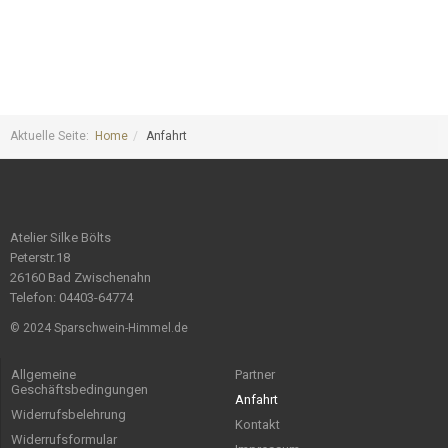
Aktuelle Seite:
Home
Anfahrt
Atelier Silke Bölts
Peterstr.18
26160 Bad Zwischenahn
Telefon: 04403-64774
© 2024 Sparschwein-Himmel.de
Allgemeine
Partner
Geschäftsbedingungen
Anfahrt
Widerrufsbelehrung
Kontakt
Widerrufsformular