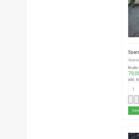
Spar
Sparsc
Brutto
79,0
inkl. 
Deta