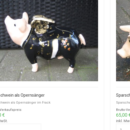
chwein als Opernsänger
Sparsch
hwein als Opernsänger im Frack
Sparschw
-Verkaufspreis:
Brutto-Ve
0 €
65,00 
MwSt.
inkl. Mw