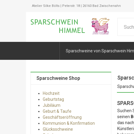
Atelier Silke Bölts | Peterstr. 18 | 26160 Bad Zwischenahn
Sparschweine von Sparschwein Hi
Sparsc
Sparschweine Shop
Sparschw
Hochzeit
Geburtstag
SPARS
Jubiläum
Suchen S
Geburt & Taufe
seinen
B
Geschäftseröffnung
das nach
Kommunion & Konfirmation
Künstler
Glücksschweine