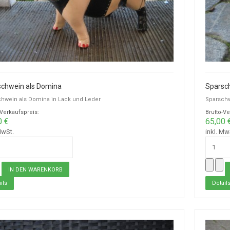
schwein als Domina
Sparsch
hwein als Domina in Lack und Leder
Sparschw
-Verkaufspreis:
Brutto-Ve
0 €
65,00 
MwSt.
inkl. Mw
ils
Detail