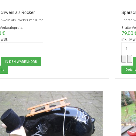
chwein als Rocker
Sparsch
hwein als Rocker mit Kutte
Sparschw
-Verkaufspreis:
Brutto-Ve
0 €
79,00 
MwSt.
inkl. Mw
ils
Detail