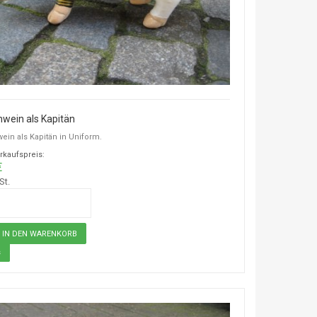
wein als Kapitän
ein als Kapitän in Uniform.
rkaufspreis:
€
St.
s