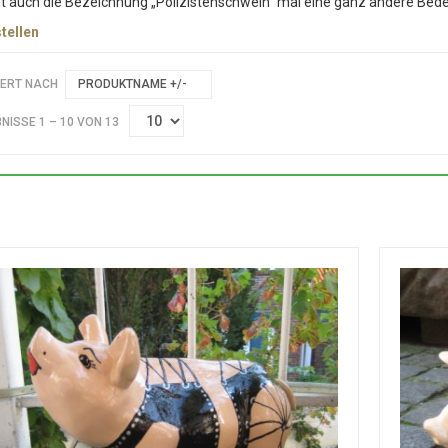
auch die Bezeichnung „Polizistenschwein“ mal eine ganz andere Bed
tellen
IERT NACH
PRODUKTNAME +/-
NISSE 1 – 10 VON 13