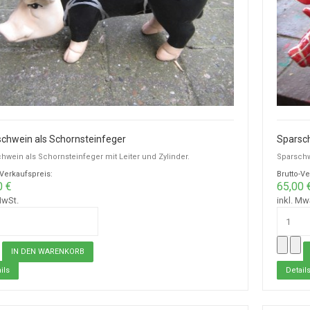
chwein als Schornsteinfeger
Sparsch
hwein als Schornsteinfeger mit Leiter und Zylinder.
Sparschw
-Verkaufspreis:
Brutto-Ve
0 €
65,00 
MwSt.
inkl. Mw
ils
Detail