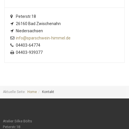
Peterstr.18
26160 Bad Zwischenahn
Niedersachsen
info@sparschwein-himmel.de
04403-64774
04403-939377
Aktuelle Seite:
Home
Kontakt
Atelier Silke Bölts
Peterstr.18