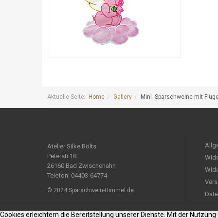
Aktuelle Seite:
Home
Gallery
Mini- Sparschweine mit Flüg
Allg
Atelier Silke Bölts
Peterstr.18
Wide
26160 Bad Zwischenahn
Wide
Telefon: 04403-64774
Vers
© 2024 Sparschwein-Himmel.de
Date
Cookies erleichtern die Bereitstellung unserer Dienste. Mit der Nutzun