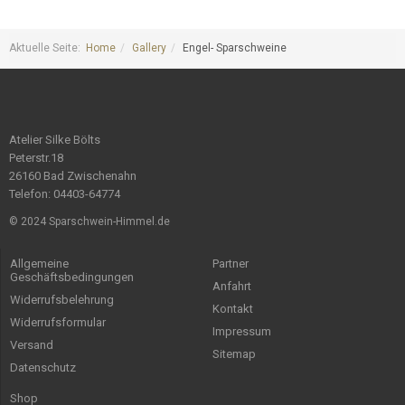
Aktuelle Seite:
Home
Gallery
Engel- Sparschweine
Atelier Silke Bölts
Peterstr.18
26160 Bad Zwischenahn
Telefon: 04403-64774
© 2024 Sparschwein-Himmel.de
Allgemeine
Partner
Geschäftsbedingungen
Anfahrt
Widerrufsbelehrung
Kontakt
Widerrufsformular
Impressum
Versand
Sitemap
Datenschutz
Shop