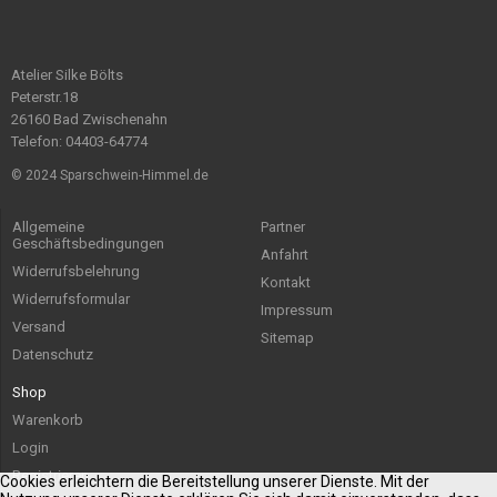
Atelier Silke Bölts
Peterstr.18
26160 Bad Zwischenahn
Telefon: 04403-64774
© 2024 Sparschwein-Himmel.de
Allgemeine
Partner
Geschäftsbedingungen
Anfahrt
Widerrufsbelehrung
Kontakt
Widerrufsformular
Impressum
Versand
Sitemap
Datenschutz
Shop
Warenkorb
Login
Registrieren
Cookies erleichtern die Bereitstellung unserer Dienste. Mit der