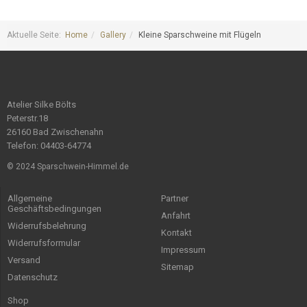
Aktuelle Seite:
Home
Gallery
Kleine Sparschweine mit Flügeln
Atelier Silke Bölts
Peterstr.18
26160 Bad Zwischenahn
Telefon: 04403-64774
© 2024 Sparschwein-Himmel.de
Allgemeine
Partner
Geschäftsbedingungen
Anfahrt
Widerrufsbelehrung
Kontakt
Widerrufsformular
Impressum
Versand
Sitemap
Datenschutz
Shop