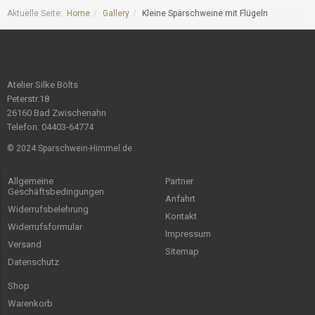
Aktuelle Seite:
Home
Gallery
Kleine Sparschweine mit Flügeln
Atelier Silke Bölts
Peterstr.18
26160 Bad Zwischenahn
Telefon: 04403-64774
© 2024 Sparschwein-Himmel.de
Allgemeine
Partner
Geschäftsbedingungen
Anfahrt
Widerrufsbelehrung
Kontakt
Widerrufsformular
Impressum
Versand
Sitemap
Datenschutz
Shop
Warenkorb